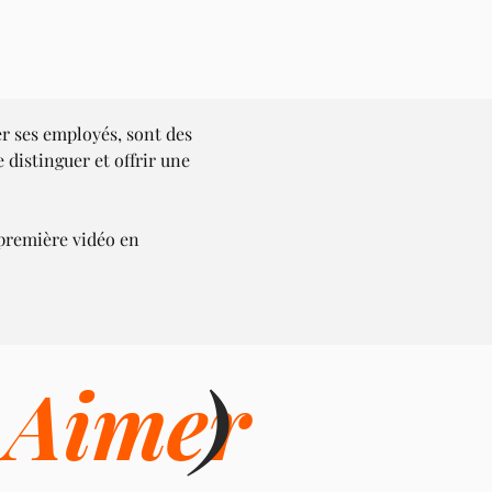
er ses employés, sont des 
distinguer et offrir une 
 première vidéo en 
i
Aimer
)