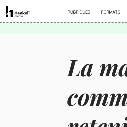
RUBRIQUES
FORMATS
La ma
comme
reteni