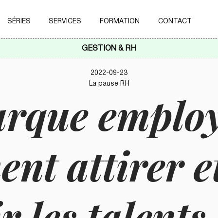
SÉRIES
SERVICES
FORMATION
CONTACT
GESTION & RH
2022-09-23
La pause RH
rque employ
nt attirer e
r les talents