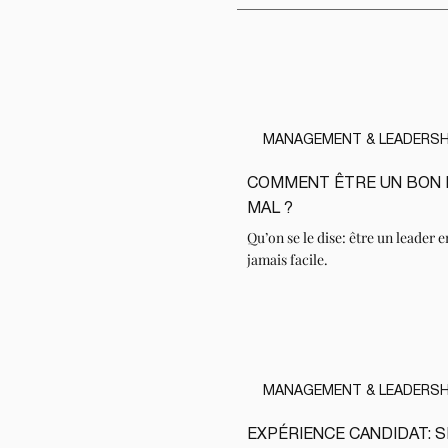
MANAGEMENT & LEADERSH
COMMENT ÊTRE UN BON 
LIRE
MAL ?
Qu’on se le dise: être un leader 
jamais facile.
MANAGEMENT & LEADERSH
EXPÉRIENCE CANDIDAT: S