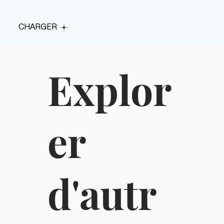
CHARGER
Explor
er
d'autr