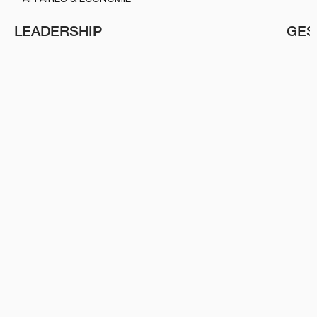
LEADERSHIP
GES