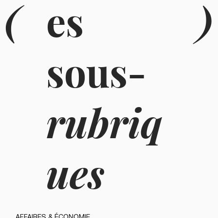
(
es
)
sous-
rubriq
ues
AFFAIRES & ÉCONOMIE