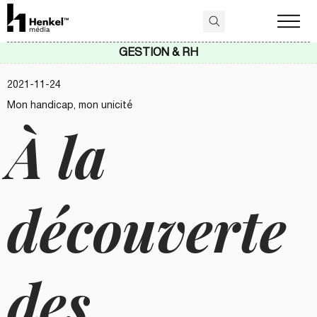
GESTION & RH
2021-11-24
Mon handicap, mon unicité
À la
découverte
des