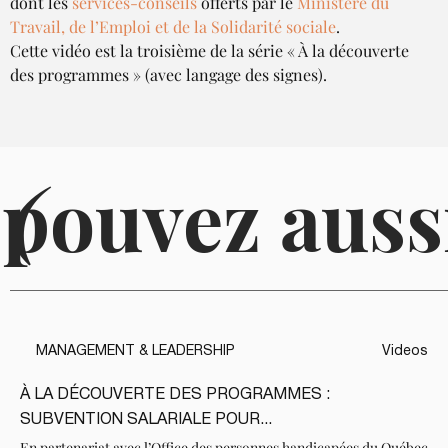
dont les 
services-conseils
 offerts par le 
Ministère du 
Travail, de l’Emploi et de la Solidarité sociale
.
Cette vidéo est la troisième de la série « À la découverte 
des programmes » (avec langage des signes).
 pouvez auss
(
MANAGEMENT & LEADERSHIP
Videos
À LA DÉCOUVERTE DES PROGRAMMES :
SUBVENTION SALARIALE POUR...
En partenariat avec l’Office des personnes handicapées du Québec