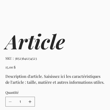
Article
SKU
SKU :
36523641234523
36523641234523
Prix
15,00 $
Description d'article. Saisissez ici les caractéristiques
de l'article : taille, matière et autres informations utiles.
Quantité