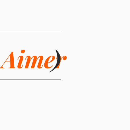
i
Aimer
)