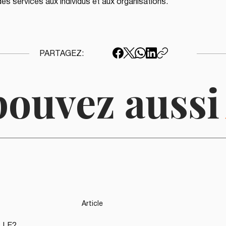
es services aux individus et aux organisations.
PARTAGEZ:
pouvez auss
Article
LLE?