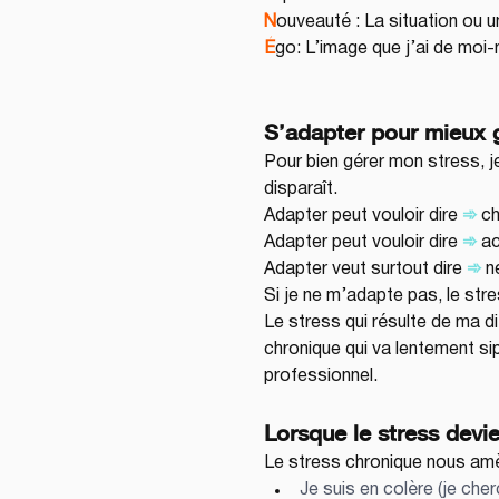
N
ouveauté : La situation ou u
É
go: L’image que j’ai de moi
S’adapter pour mieux 
Pour bien gérer mon stress, j
disparaît.
Adapter peut vouloir dire 
➾
 c
Adapter peut vouloir dire 
➾
 a
Adapter veut surtout dire 
➾
n
Si je ne m’adapte pas, le str
Le stress qui résulte de ma di
chronique qui va lentement si
professionnel.
Lorsque le stress devi
Le stress chronique nous amèn
Je suis en colère (je cher