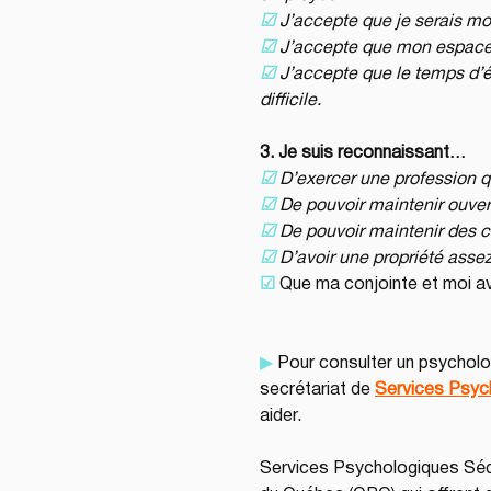
☑︎
J’accepte que je serais mo
☑︎
J’accepte que mon espace 
☑︎
J’accepte que le temps d’écr
difficile.
3. Je suis reconnaissant…
☑︎
D’exercer une profession q
☑︎
De pouvoir maintenir ouver
☑︎
De pouvoir maintenir des c
☑︎
D’avoir une propriété asse
☑︎
 Que ma conjointe et moi a
▶︎
 Pour consulter un psycholo
secrétariat de 
Services Psyc
aider.
Services Psychologiques Séq