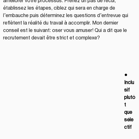
améliorer votre processus. Prenez un pas de recul, 
établissez les étapes, ciblez qui sera en charge de 
l’embauche puis déterminez les questions d’entrevue qui 
reflètent la réalité du travail à accomplir. Mon dernier 
conseil est le suivant: oser vous amuser! Qui a dit que le 
recrutement devait être strict et complexe?
● 
Inclu
sif 
plutô
t 
que 
séle
ctif 