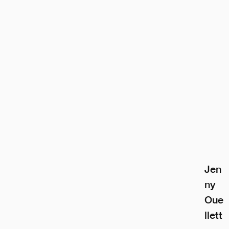
Jen
ny 
Oue
llett