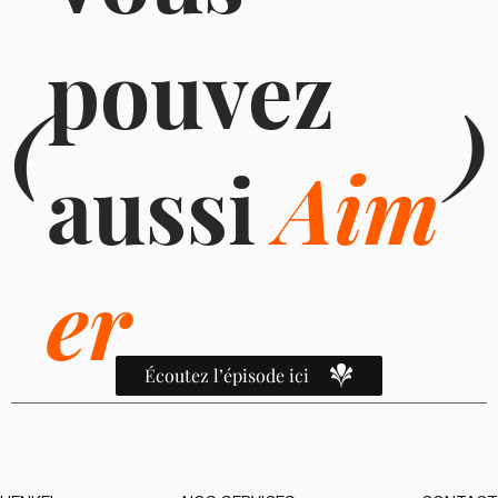
pouvez
(
)
aussi
Aim
er
Écoutez l’épisode ici