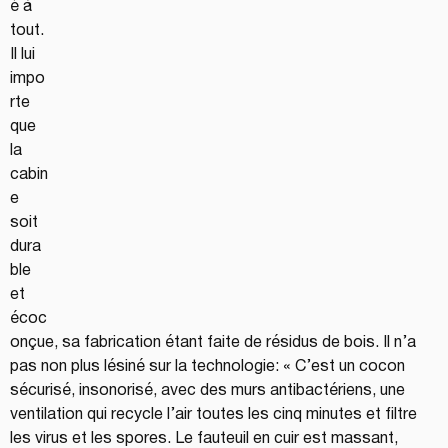
é à 
tout. 
Il lui 
impo
rte 
que 
la 
cabin
e 
soit 
dura
ble 
et 
écoc
onçue, sa fabrication étant faite de résidus de bois. Il n’a 
pas non plus lésiné sur la technologie: « C’est un cocon 
sécurisé, insonorisé, avec des murs antibactériens, une 
ventilation qui recycle l’air toutes les cinq minutes et filtre 
les virus et les spores. Le fauteuil en cuir est massant, 