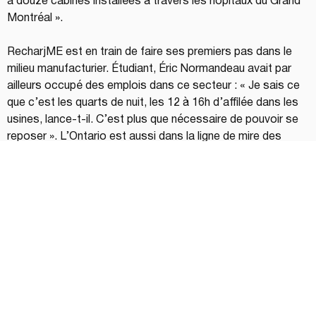
a douze cabines installées à travers les hôpitaux du Grand 
Montréal ».
RecharjME est en train de faire ses premiers pas dans le 
milieu manufacturier. Étudiant, Éric Normandeau avait par 
ailleurs occupé des emplois dans ce secteur : « Je sais ce 
que c’est les quarts de nuit, les 12 à 16h d’affilée dans les 
usines, lance-t-il. C’est plus que nécessaire de pouvoir se 
reposer ». L’Ontario est aussi dans la ligne de mire des 
deux partenaires d’affaires qui ont passé le cap des 10 000 
réservations de plages horaires en cabines et qui reçoivent 
des témoignages positifs d’utilisateurs. « Certains en sont 
déjà à leur 200e utilisation! », raconte Éric, ravi, qui voit son 
entreprise monter en flèche.
PARTAGEZ: