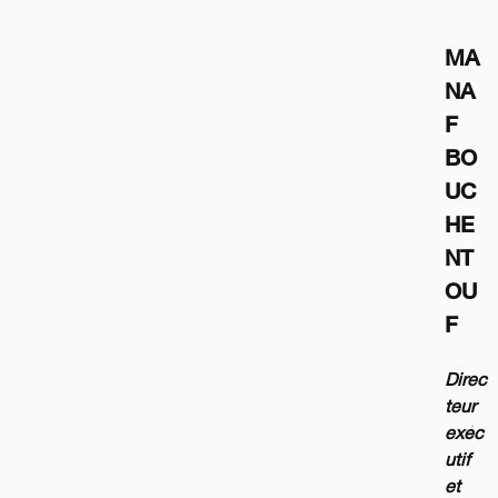
MA
NA
F 
BO
UC
HE
NT
OU
F
Direc
teur 
exéc
utif 
et 