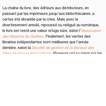
La chaîne du livre, des éditeurs aux distributeurs, en 
passant par les imprimeurs jusqu’aux bibliothécaires, a 
certes été ébranlée par la crise. Mais avec le 
divertissement annulé, repoussé ou relégué au numérique, 
le livre est resté une valeur refuge sûre, selon l’
Association 
des librairies du Québec
. Finalement, les ventes des 
librairies indépendantes sont meilleures que l’année 
dernière, selon la 
Société de gestion de la Banque des 
titres de langue francophone
. Plusieurs ont pu miser sur les 
ventes en ligne via le site 
Les libraires
 (que Appalaches 
compte rejoindre prochainement). Ceux qui, comme nos 
deux libraires, ont trouvé des moyens pour que le livre ne 
prenne pas la poussière en ces temps de confinement, 
sont parvenus à le rescaper de la pandémie.
PARTAGEZ: