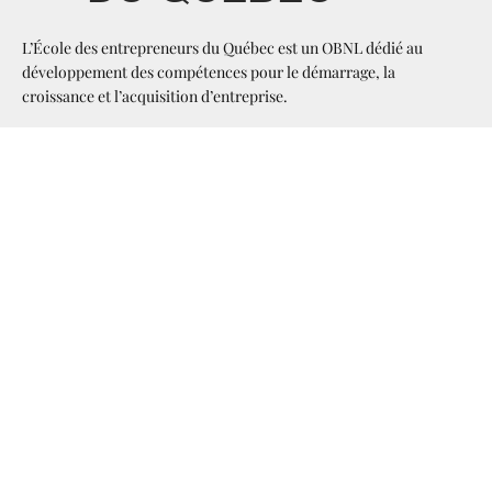
L’École des entrepreneurs du Québec est un OBNL dédié au
développement des compétences pour le démarrage, la
croissance et l’acquisition d’entreprise.
L’École répond aux besoins spécifiques des entrepreneurs de tous
les horizons en leur faisant vivre, dans un milieu entrepreneurial,
une expérience accessible, flexible et associative.
HENKEL
NOS SERVICES
CONTACT
Abonnez-vous à notre 
infolettre
( Envoyer )
Oui, abonnez-moi à votre 
newsletter.
*