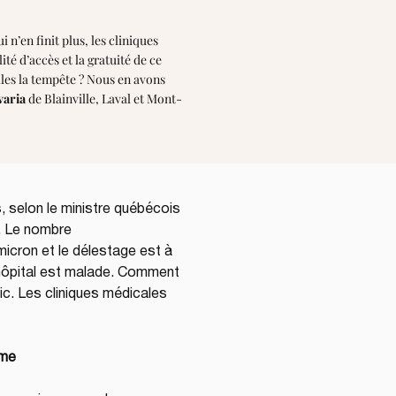
 n’en finit plus, les cliniques
té d’accès et la gratuité de ce
lles la tempête ? Nous en avons
varia
de Blainville, Laval et Mont-
, selon le ministre québécois 
. Le nombre 
icron et le délestage est à 
l’hôpital est malade. Comment 
ic. Les cliniques médicales 
ème