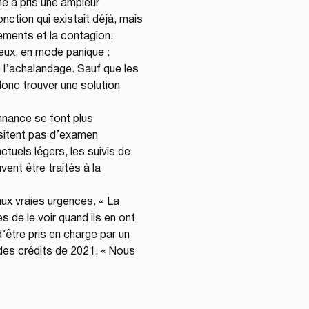
e a pris une ampleur 
nction qui existait déjà, mais 
ements et la contagion. 
ux, en mode panique : 
e l’achalandage. Sauf que les 
 donc trouver une solution 
nance se font plus 
ssitent pas d’examen 
tuels légers, les suivis de 
ent être traités à la 
 
aux vraies urgences. « La 
 de le voir quand ils en ont 
être pris en charge par un 
 des crédits de 2021. « Nous 