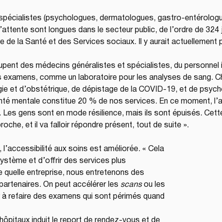
 spécialistes (psychologues, dermatologues, gastro-entérolog
d’attente sont longues dans le secteur public, de l’ordre de 324 
 de la Santé et des Services sociaux. Il y aurait actuellement
oupent des médecins généralistes et spécialistes, du personnel i
s examens, comme un laboratoire pour les analyses de sang. Che
ie et d’obstétrique, de dépistage de la COVID-19, et de psych
anté mentale constitue 20 % de nos services. En ce moment, l’an
g. Les gens sont en mode résilience, mais ils sont épuisés. Cette
oche, et il va falloir répondre présent, tout de suite ».
, l’accessibilité aux soins est améliorée. « Cela 
stème et d’offrir des services plus 
quelle entreprise, nous entretenons des 
partenaires. On peut accélérer les 
scans
 ou les 
r à refaire des examens qui sont périmés quand 
hôpitaux induit le report de rendez-vous et de 