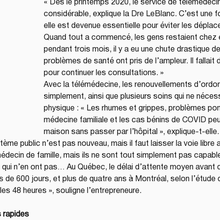
« Dès le printemps 2020, le service de télémédecin
considérable, explique la Dre LeBlanc. C’est une fo
elle est devenue essentielle pour éviter les déplac
Quand tout a commencé, les gens restaient chez e
pendant trois mois, il y a eu une chute drastique d
problèmes de santé ont pris de l’ampleur. Il fallait
pour continuer les consultations. »
Avec la télémédecine, les renouvellements d’ordon
simplement, ainsi que plusieurs soins qui ne néce
physique : « Les rhumes et grippes, problèmes ponc
médecine familiale et les cas bénins de COVID peuv
maison sans passer par l’hôpital », explique-t-elle.
me public n’est pas nouveau, mais il faut laisser la voie libre 
édecin de famille, mais ils ne sont tout simplement pas capables
qui n’en ont pas… Au Québec, le délai d’attente moyen avant d’
s de 600 jours, et plus de quatre ans à Montréal, selon l’étude
es 48 heures », souligne l’entrepreneure.
s rapides