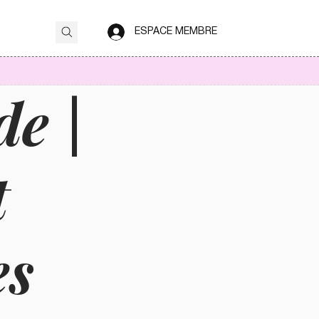
ESPACE MEMBRE
de |
t
es