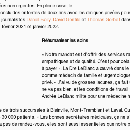
es non urgentes. En pleine crise, le 
clu des ententes de deux ans avec les cliniques privées pour 
 journalistes 
Daniel Boily, David Gentile
 et 
Thomas Gerbet
 dans
évrier 2021 et janvier 2022.
Réhumaniser les soins
« Notre mandat est d’offrir des services ra
empathiques et de qualité. C’est pour cela
à payer ». La Dre LeBlanc a œuvré dans le
comme médecin de famille et urgentologue 
privé. « J’ai vu de grosses lacunes, ça fa
ne va pas bien, et les conditions de travail
Andrée LeBlanc milite pour une médecine h
te de trois succursales à Blainville, Mont-Tremblant et Laval. Q
e 30 000 patients. « Les bonnes secrétaires médicales, ça ne s’
y a pas de rendez-vous, elles sont aussi essentielles que notre pe