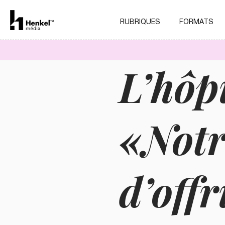
RUBRIQUES
FORMATS
L’hôp
«Notr
d’offr