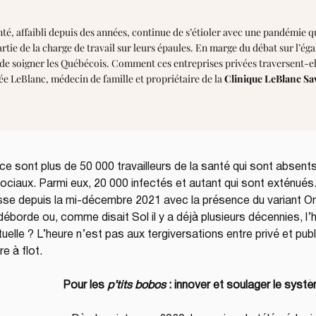
nté, affaibli depuis des années, continue de s’étioler avec une pandémie qui
ie de la charge de travail sur leurs épaules. En marge du débat sur l’égali
t de soigner les Québécois. Comment ces entreprises privées traversent-e
ée LeBlanc, médecin de famille et propriétaire de la
Clinique LeBlanc Sa
 ce sont plus de 50 000 travailleurs de la santé qui sont absents
ociaux. Parmi eux, 20 000 infectés et autant qui sont exténués
sse depuis la mi-décembre 2021 avec la présence du variant Om
l déborde ou, comme disait Sol il y a déjà plusieurs décennies, 
elle ? L’heure n’est pas aux tergiversations entre privé et publ
re à flot.
Pour les 
p’tits bobos
 : innover et soulager le syst