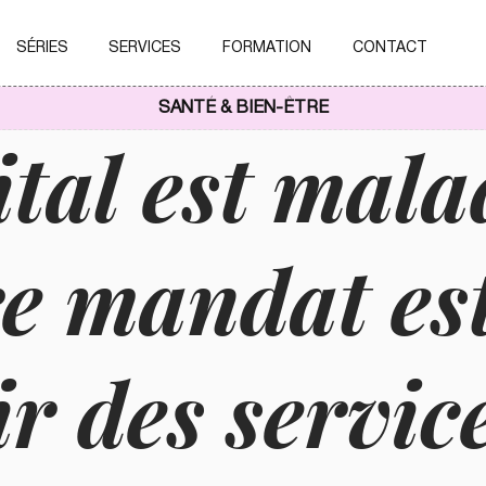
SÉRIES
SERVICES
FORMATION
CONTACT
SANTÉ & BIEN-ÊTRE
ital est mala
e mandat es
ir des servic