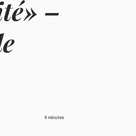
ité» –
de
6 minutes