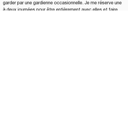
garder par une gardienne occasionnelle. Je me réserve une 
à deux journées pour être entièrement avec elles et faire 
des activités (atelier de fabrication de cupcakes, parc 
aquatique intérieur, jeux extérieurs) qui me font le plus grand 
bien à moi aussi!» – 
Cynthia Côté, consultante en 
communications marketing à Cynthia Côté 
Communications, maman de Juliette (9 ans) et Rose-Aline 
(6 ans)