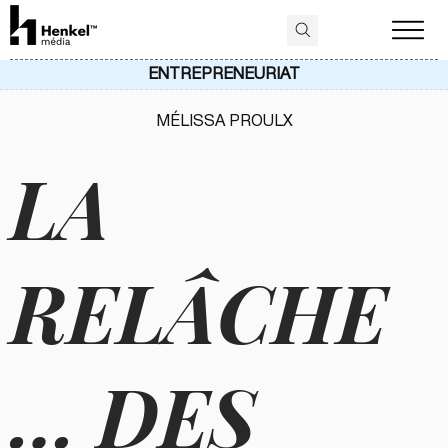
ENTREPRENEURIAT
MÉLISSA PROULX
LA
RELÂCHE
… DES