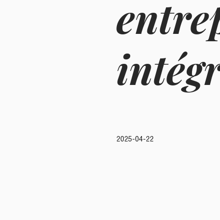
entre
intég
2025-04-22