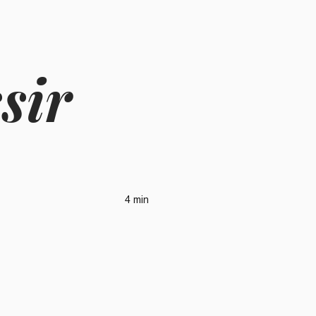
sir
4 min