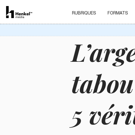
RUBRIQUES
FORMATS
L’arg
tabou
5 véri