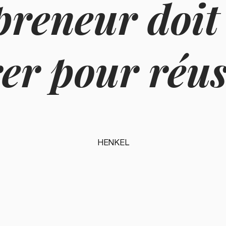
preneur doit
rer pour réus
HENKEL