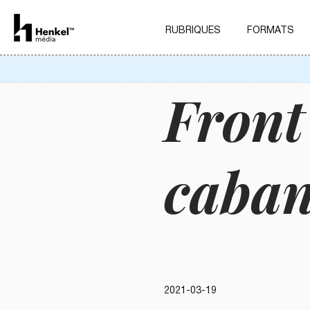
RUBRIQUES
FORMATS
Front
caban
2021-03-19