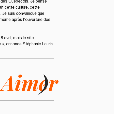
s des Québécois. Je pense 
it cette culture, cette 
e. Je suis convaincue que 
 même après l’ouverture des 
avril, mais le site 
s », annonce Stéphanie Laurin.
i
Aimer
)