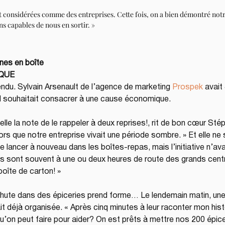
 considérées comme des entreprises. Cette fois, on a bien démontré notre
s capables de nous en sortir. »
nes en boîte
IQUE
endu. Sylvain Arsenault de l’agence de marketing 
Prospek
 avai
l souhaitait consacrer à une cause économique.
belle la note de le rappeler à deux reprises!, rit de bon cœur Sté
alors que notre entreprise vivait une période sombre. » Et elle ne
se lancer à nouveau dans les boîtes-repas, mais l’initiative n’av
es sont souvent à une ou deux heures de route des grands centres
oîte de carton! »
 chute dans des épiceries prend forme… Le lendemain matin, une
ait déjà organisée. « Après cinq minutes à leur raconter mon histoi
on peut faire pour aider? On est prêts à mettre nos 200 épicer