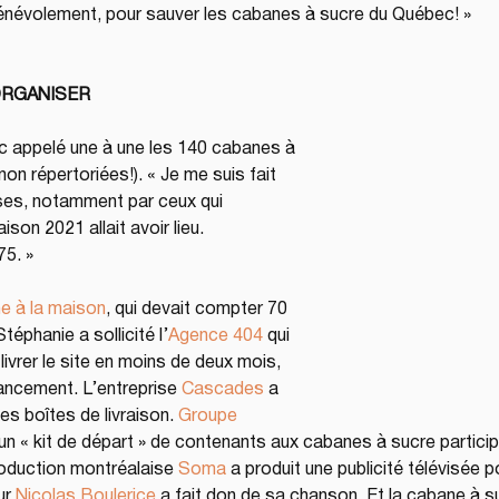
it bénévolement, pour sauver les cabanes à sucre du Québec! »
ORGANISER
c appelé une à une les 140 cabanes à 
non répertoriées!). « Je me suis fait 
ises, notamment par ceux qui 
son 2021 allait avoir lieu. 
75. »
e à la maison
, qui devait compter 70 
téphanie a sollicité l’
Agence 404
 qui 
livrer le site en moins de deux mois, 
nancement. L’entreprise 
Cascades
 a 
es boîtes de livraison. 
Groupe 
 un « kit de départ » de contenants aux cabanes à sucre particip
oduction montréalaise 
Soma
 a produit une publicité télévisée p
r 
Nicolas Boulerice
 a fait don de sa chanson. Et la cabane à s