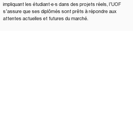
impliquant les étudiant·e·s dans des projets réels, l’UOF 
s’assure que ses diplômés sont prêts à répondre aux 
attentes actuelles et futures du marché.
Les compétences du futur
Plusieurs compétences se distinguent comme essentielles 
pour l’avenir. Outre la maîtrise des technologies 
émergentes, telles que l’intelligence artificielle et les 
données massives, les compétences humaines sont 
également cruciales. L’empathie, la capacité à travailler 