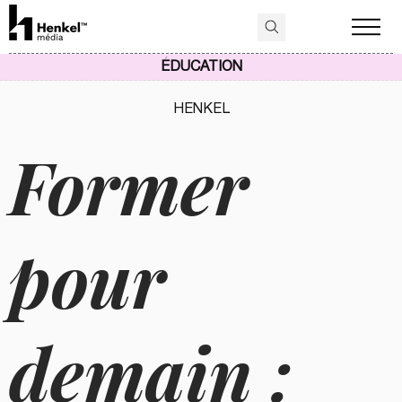
ÉDUCATION
HENKEL
Former
pour
demain :