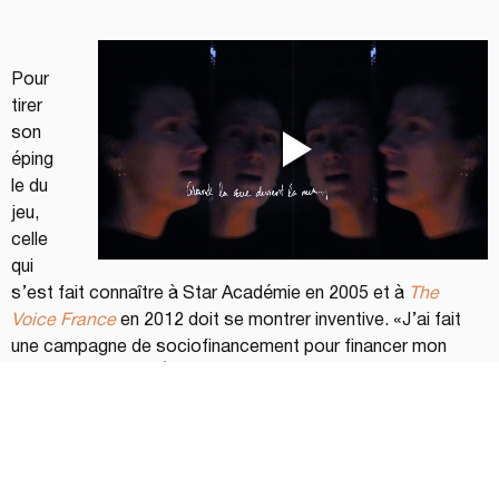
Pour 
tirer 
son 
éping
le du 
jeu, 
celle 
qui 
s’est fait connaître à Star Académie en 2005 et à 
The 
Voice France
 en 2012 doit se montrer inventive. «J’ai fait 
une campagne de sociofinancement pour financer mon 
récent mini-album. À cette occasion, j’ai offert une 
chanson en cadeau et ça a très bien fonctionné. J’offre 
maintenant ce service sur ma boutique en ligne. Il n’y a pas 
de petits revenus à bouder. Faire de la musique aujourd’hui 
ne se résume plus à juste faire des tounes. C’est créer des 