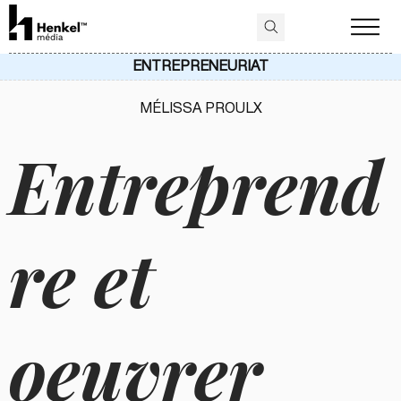
ENTREPRENEURIAT
MÉLISSA PROULX
Entreprend
re et
oeuvrer