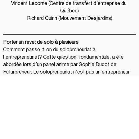
Vincent Lecorne (Centre de transfert d’entreprise du 
Québec)
Richard Quinn (Mouvement Desjardins)
Porter un rêve: de solo à plusieurs
Comment passe-t-on du solopreneuriat à 
l’entrepreneuriat? Cette question, fondamentale, a été 
abordée lors d’un panel animé par Sophie Dudot de 
Futurpreneur. Le solopreneuriat n’est pas un entrepreneur 
de seconde zone, mais bien une étape à travers laquelle la 
plupart des entrepreneurs passe, ont voulu rappeler 
d’emblée les invités.
Les meilleurs outils selon les invités? Bien comprendre sa 
raison d’être (avec le 
Golden Circle de Simon Senek
, par 
exemple). Avoir recours à un mentor ou un coach pour se 
développer personnellement et s’aider à cheminer. 
Réseauter et mettre à contribution les pairs (gens du milieu, 