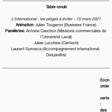
Table ronde
L’international : les pièges à éviter – 15 mars 2021
Animation:
 Julien Tougeron (Business France)
Panélistes:
 Antoine Cauchon (Missions commerciales de 
l’Université Laval)
Julian Lucchesi (Centech)
Laurent Surrusca (Accompagnement international, 
Desjardins)
Écon
omie
verte
: 
des 