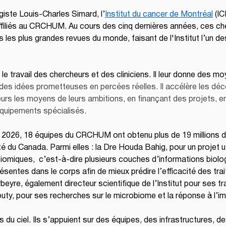
iste Louis-Charles Simard, l’
Institut du cancer de Montréal
 (I
ffiliés au CRCHUM. Au cours des cinq dernières années, ces che
s les plus grandes revues du monde, faisant de l'Institut l’un des
s le travail des chercheurs et des cliniciens. Il leur donne des mo
 des idées prometteuses en percées réelles. Il accélère les dé
eurs les moyens de leurs ambitions, en finançant des projets, en
équipements spécialisés. 
En 2026, 18 équipes du CRCHUM ont obtenu plus de 19 millions d
é du Canada. Parmi elles : la Dre Houda Bahig, pour un projet util
ultiomiques,  c’est-à-dire plusieurs couches d’informations biol
ésentes dans le corps afin de mieux prédire l’efficacité des tr
beyre, également directeur scientifique de l’Institut pour ses t
 Routy, pour ses recherches sur le microbiome et la réponse à l’
u ciel. Ils s’appuient sur des équipes, des infrastructures, 