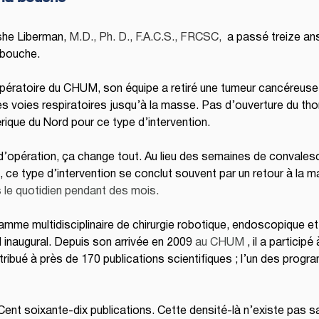
she Liberman, 
M.D., Ph. D., F.A.C.S., FRCSC, 
 a passé treize an
 bouche.
pératoire du CHUM, son équipe a retiré une tumeur cancéreuse
s voies respiratoires jusqu’à la masse. Pas d’ouverture du thor
ique du Nord pour ce type d’intervention.
e d’opération, ça change tout. Au lieu des semaines de convale
, ce type d’intervention se conclut souvent par un retour à la m
as le quotidien pendant des mois.
ramme multidisciplinaire de chirurgie robotique, endoscopique e
al inaugural. Depuis son arrivée en 2009 
au CHUM
 , il a particip
tribué à près de 170 publications scientifiques ; l’un des prog
Cent soixante-dix publications. Cette densité-là n’existe pas s