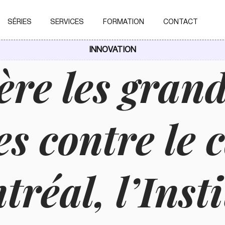
SÉRIES
SERVICES
FORMATION
CONTACT
INNOVATION
ère les gran
es contre le 
réal, l’Insti