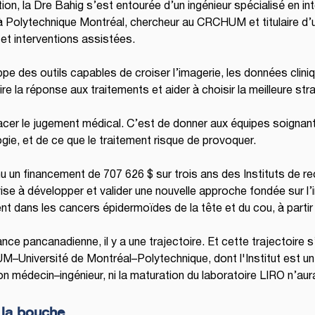
on, la Dre Bahig s’est entourée d’un ingénieur spécialisé en intel
 à Polytechnique Montréal, chercheur au CRCHUM et titulaire d’
et interventions assistées.
pe des outils capables de croiser l’imagerie, les données cliniq
re la réponse aux traitements et aider à choisir la meilleure st
acer le jugement médical. C’est de donner aux équipes soignante
ogie, et de ce que le traitement risque de provoquer.
u un financement de 707 626 $ sur trois ans des Instituts de 
se à développer et valider une nouvelle approche fondée sur l’int
ement dans les cancers épidermoïdes de la tête et du cou, à part
ce pancanadienne, il y a une trajectoire. Et cette trajectoire s
versité de Montréal–Polytechnique, dont l'Institut est un pil
on médecin–ingénieur, ni la maturation du laboratoire LIRO n’aur
 la bouche