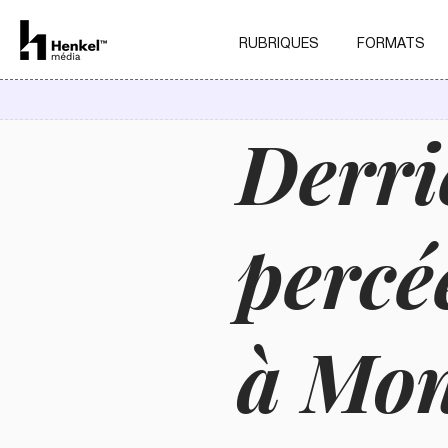
RUBRIQUES
FORMATS
Derri
percé
à Mont