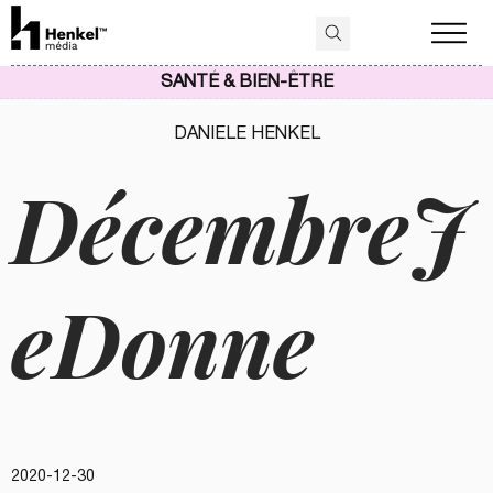
SANTÉ & BIEN-ÊTRE
DANIELE HENKEL
DécembreJ
eDonne
2020-12-30