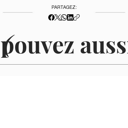
PARTAGEZ:
 pouvez auss
(
AFFAIRES & ÉCONOMIE
Entretien
KOSTA IMPACT ANIMAL: RETOUR SUR LA SÉRIE
ÉQUILIBRE
Danièle Henkel s’entretient brièvement avec Normand Paré,
cofondateur de Kosta Impact Animal...