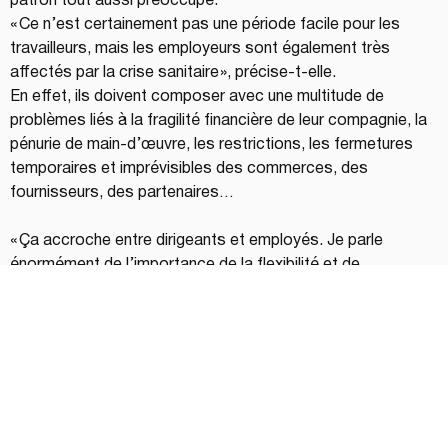
patron tout aussi préoccupé.
« Ce n’est certainement pas une période facile pour les 
travailleurs, mais les employeurs sont également très 
affectés par la crise sanitaire », précise-t-elle. 
En effet, ils doivent composer avec une multitude de 
problèmes liés à la fragilité financière de leur compagnie, la 
pénurie de main-d’œuvre, les restrictions, les fermetures 
temporaires et imprévisibles des commerces, des 
fournisseurs, des partenaires… 
« Ça accroche entre dirigeants et employés. Je parle 
énormément de l’importance de la flexibilité et de 
l’indulgence. Au cours d’une séance de consultation, je 
rappelle toujours à mon client la réalité de l’employeur. 
L’empathie est une clé pour une meilleure relation. Tout le 
monde navigue dans ce contexte de pandémie. Parfois, les 
gens oublient ce constat, car ils ont le nez dans leur caca ! 
Comment maintenir le cap, sans s’épuiser ? Il faut 
notamment éviter les dangers du ruminement. »  