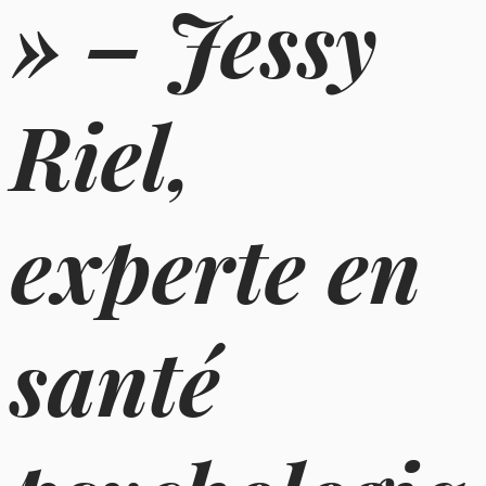
» – Jessy
Riel,
experte en
santé