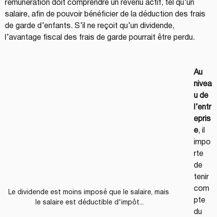
rémunération doit comprendre un revenu actif, tel qu’un 
salaire, afin de pouvoir bénéficier de la déduction des frais 
de garde d’enfants. S’il ne reçoit qu’un dividende, 
l’avantage fiscal des frais de garde pourrait être perdu.
Au 
nivea
u de 
l’entr
epris
e
, il 
impo
rte 
de 
tenir 
com
Le dividende est moins imposé que le salaire, mais 
pte 
le salaire est déductible d'impôt...
du 