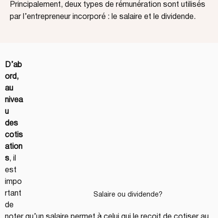
Principalement, deux types de rémunération sont utilisés
par l’entrepreneur incorporé : le salaire et le dividende.
D’ab
ord, 
au 
nivea
u 
des 
cotis
ation
s
, il 
est 
impo
rtant 
Salaire ou dividende?
de 
noter qu’un salaire permet à celui qui le reçoit de cotiser au 