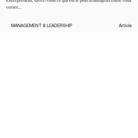
Entrepreneur, savez-vous ce qui est le plus avantageux entre vous
verser...
MANAGEMENT & LEADERSHIP
Article
COMMENT GÉRER LES AUGMENTATIONS
SALARIALES?
«En tant que propriétaire d’une PME en technologie, j’aimerais
obtenir des conseils...
Voir tous les Medias de cette série
Send
À PROPOS DE L’AUTEUR(E)
À PROPOS DE
MYLÈNE