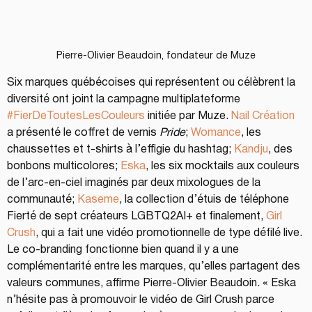
Pierre-Olivier Beaudoin, fondateur de Muze
Six marques québécoises qui représentent ou célèbrent la 
diversité ont joint la campagne multiplateforme 
#FierDeToutesLesCouleurs
 initiée par Muze. 
Nail Création
a présenté le coffret de vernis 
Pride
; 
Womance
, les 
chaussettes et t-shirts à l’effigie du hashtag; 
Kandju
, des 
bonbons multicolores; 
Eska
, les six mocktails aux couleurs 
de l’arc-en-ciel imaginés par deux mixologues de la 
communauté; 
Kaseme
, la collection d’étuis de téléphone 
Fierté de sept créateurs LGBTQ2AI+ et finalement, 
Girl 
Crush
, qui a fait une vidéo promotionnelle de type défilé live.
Le co-branding fonctionne bien quand il y a une 
complémentarité entre les marques, qu’elles partagent des 
valeurs communes, affirme Pierre-Olivier Beaudoin. « Eska 
n’hésite pas à promouvoir le vidéo de Girl Crush parce 