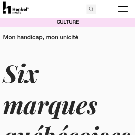
CULTURE
Mon handicap, mon unicité
Six
marques