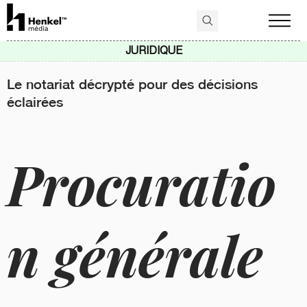
JURIDIQUE
Le notariat décrypté pour des décisions
éclairées
Procuratio
n générale