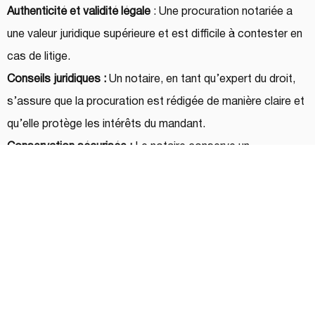
Authenticité et validité légale 
: Une procuration notariée a 
une valeur juridique supérieure et est difficile à contester en 
cas de litige.
Conseils juridiques :
 Un notaire, en tant qu’expert du droit, 
s’assure que la procuration est rédigée de manière claire et 
qu’elle protège les intérêts du mandant.
Conservation sécurisée : 
Le notaire conserve un 
exemplaire de la procuration, ce qui en garantit la sécurité.
Reconnaissance officielle : 
Les institutions financières et 
les entités gouvernementales reconnaissent plus 
facilement une procuration notariée.
Prévention des abus : 
Le processus de notarisation inclut 
une vérification stricte de l’identité du mandant, réduisant 
ainsi les risques de fraude.