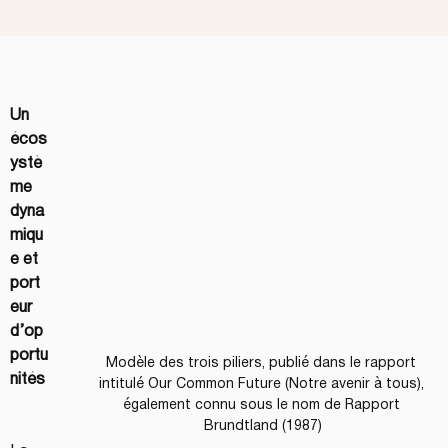
Un 
écos
ystè
me 
dyna
miqu
e et 
port
eur 
d’op
portu
Modèle des trois piliers, publié dans le rapport 
nités
intitulé Our Common Future (Notre avenir à tous), 
également connu sous le nom de Rapport 
Brundtland (1987)