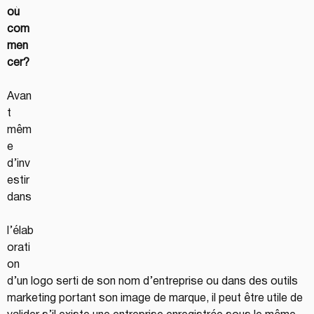
où 
com
men
cer?
Avan
t 
mêm
e 
d’inv
estir 
dans
l’élab
orati
on 
d’un logo serti de son nom d’entreprise ou dans des outils 
marketing portant son image de marque, il peut être utile de 