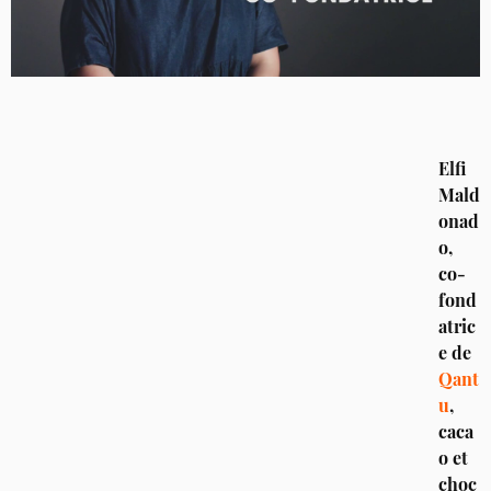
Elfi 
Mald
onad
o, 
co-
fond
atric
e de 
Qant
u
, 
caca
o et 
choc