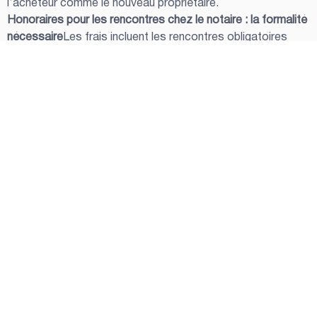
l’acheteur comme le nouveau propriétaire.
Honoraires pour les rencontres chez le notaire : la formalité 
nécessaire
Les frais incluent les rencontres obligatoires 
entre le notaire, l’acheteur et le vendeur, afin de s’assurer 
que chaque partie comprend et signe les documents 
officiels. C’est un moment où le notaire joue un rôle central 
pour expliquer les implications des signatures.
Les déboursés : des frais souvent oubliés
Dans toute transaction immobilière, des frais 
supplémentaires peuvent s’ajouter, notamment ceux reliés 
à l’accès aux registres ou à la publication des documents. 
Ces « dépenses annexes » sont essentielles pour la 
gestion des formalités légales.
Frais divers