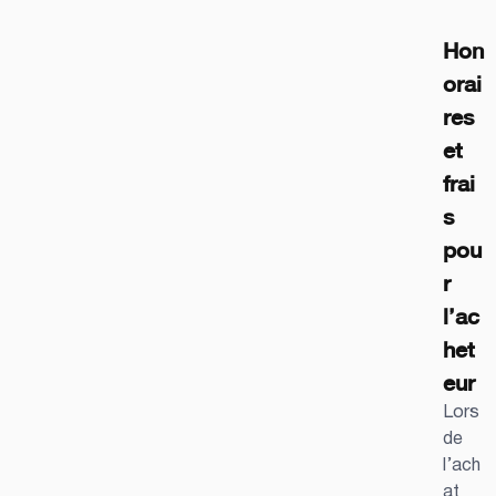
Hon
orai
res 
et 
frai
s 
pou
r 
l’ac
het
eur
Lors 
de 
l’ach
at 