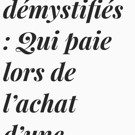
démystifiés
: Qui paie
lors de
l’achat
d’une