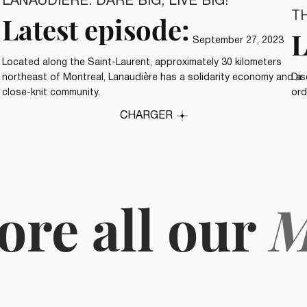
LANAUDIÈRE: DARE BIG, LIVE BIG!
T
Latest episode:
L
September 27, 2023
Located along the Saint-Laurent, approximately 30 kilometers
northeast of Montreal, Lanaudière has a solidarity economy and a
Dis
close-knit community.
ord
CHARGER
ore all our
M