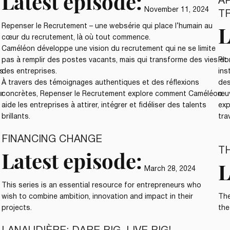
Latest episode:
A
November 11, 2024
T
L
Repenser le Recrutement – une websérie qui place l’humain au
cœur du recrutement, là où tout commence.
Caméléon développe une vision du recrutement qui ne se limite
pas à remplir des postes vacants, mais qui transforme des vies et
Plo
s
des entreprises.
ins
À travers des témoignages authentiques et des réflexions
des
ur
concrètes, Repenser le Recrutement explore comment Caméléon
œuv
aide les entreprises à attirer, intégrer et fidéliser des talents
exp
brillants.
tra
FINANCING CHANGE
T
Latest episode:
L
March 28, 2024
This series is an essential resource for entrepreneurs who
wish to combine ambition, innovation and impact in their
The
projects.
the