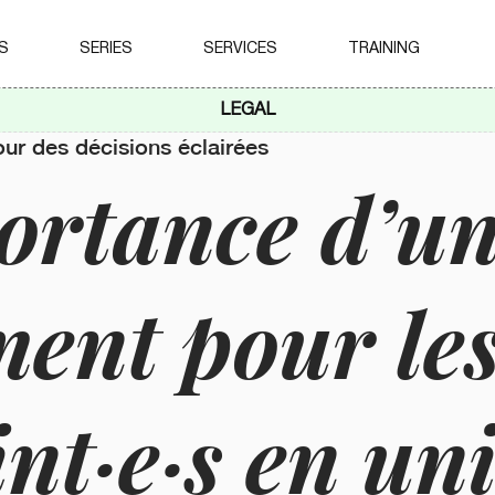
S
SERIES
SERVICES
TRAINING
LEGAL
our des décisions éclairées
ortance d’u
ment pour le
int·e·s en un