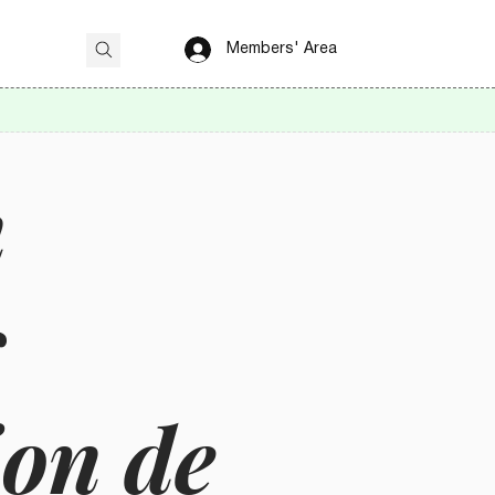
Members' Area
n
s
ion de