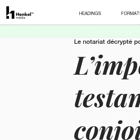
HEADINGS
FORMAT
Le notariat décrypté p
L’imp
testa
conjo