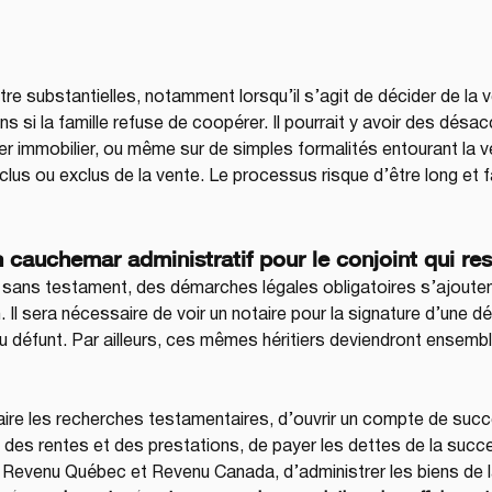
 substantielles, notamment lorsqu’il s’agit de décider de la ve
s si la famille refuse de coopérer. Il pourrait y avoir des désac
rtier immobilier, ou même sur de simples formalités entourant l
lus ou exclus de la vente. Le processus risque d’être long et f
 cauchemar administratif pour le conjoint qui res
ans testament, des démarches légales obligatoires s’ajouten
. Il sera nécessaire de voir un notaire pour la signature d’une dé
 du défunt. Par ailleurs, ces mêmes héritiers deviendront ensemble
faire les recherches testamentaires, d’ouvrir un compte de succ
 des rentes et des prestations, de payer les dettes de la succ
e Revenu Québec et Revenu Canada, d’administrer les biens de l